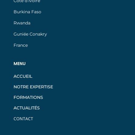
Côte d’Ivoire
Burkina Faso
Rwanda
Guniée Conakry
France
MENU
ACCUEIL
NOTRE EXPERTISE
FORMATIONS
ACTUALITÉS
CONTACT