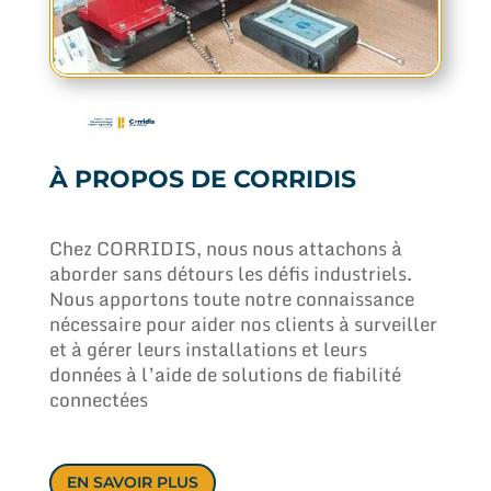
À PROPOS DE CORRIDIS
Chez CORRIDIS, nous nous attachons à
aborder sans détours les défis industriels.
Nous apportons toute notre connaissance
nécessaire pour aider nos clients à surveiller
et à gérer leurs installations et leurs
données à l’aide de solutions de fiabilité
connectées
EN SAVOIR PLUS