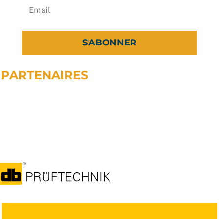
S'ABONNER
 PARTENAIRES