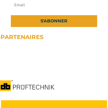
S'ABONNER
 PARTENAIRES