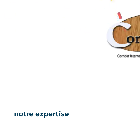
notre expertise