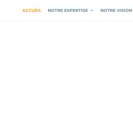
ACCUEIL
NOTRE EXPERTISE
NOTRE VISION
RRIDIS GR
Proximité- Pérennité – Fiabilité – Rapport Qualité Prix irrésistible.