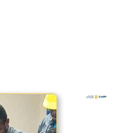
sion Beyond the visible/ Au delà du Visible… Une industrie conquéra
380-degree vision. Une vision révélée au delà du 4.0