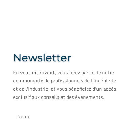
Voir notre confession de foi
Newsletter
En vous inscrivant, vous ferez partie de notre
communauté de professionnels de l'ingénierie
et de l'industrie, et vous bénéficiez d'un accès
exclusif aux conseils et des événements.