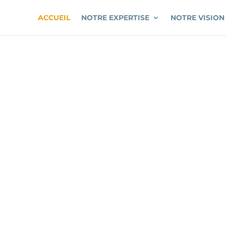
ACCUEIL
NOTRE EXPERTISE
NOTRE VISION
RRIDIS GR
Proximité- Pérennité – Fiabilité – Rapport Qualité Prix irrésistible.