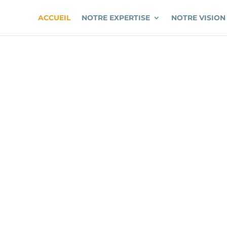
ACCUEIL
NOTRE EXPERTISE
NOTRE VISION
RRIDIS GR
Proximité- Pérennité – Fiabilité – Rapport Qualité Prix irrésistible.