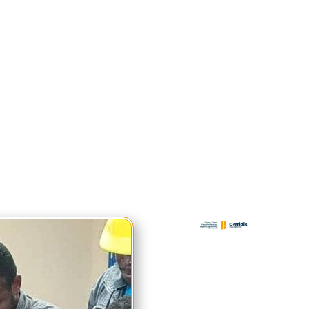
sion Beyond the visible/ Au delà du Visible… Une industrie conquéra
380-degree vision. Une vision révélée au delà du 4.0