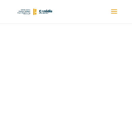
CORRIDIS
GROUP
Proximité- Pérennité – Fiabilité – Rapport Qualité Prix irrésistible.
Vision Beyond the visible/ Au delà du Visible… Une industrie
conquérante
380-degree vision. Une vision révélée au delà du 4.0