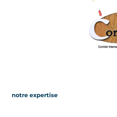
notre expertise