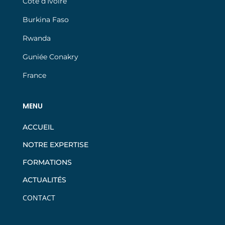
Côte d’Ivoire
Burkina Faso
Rwanda
Guniée Conakry
France
MENU
ACCUEIL
NOTRE EXPERTISE
FORMATIONS
ACTUALITÉS
CONTACT