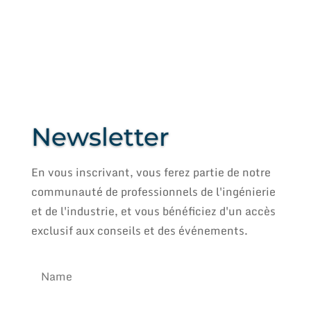
Voir notre confession de foi
Newsletter
En vous inscrivant, vous ferez partie de notre
communauté de professionnels de l'ingénierie
et de l'industrie, et vous bénéficiez d'un accès
exclusif aux conseils et des événements.